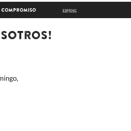
Compromiso
ESP
/
ENG
osotros!
mingo,