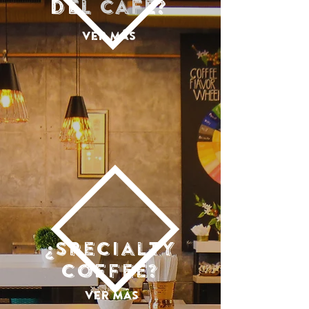
del café?
Ver más
¿Specialty
coffee?
Ver más